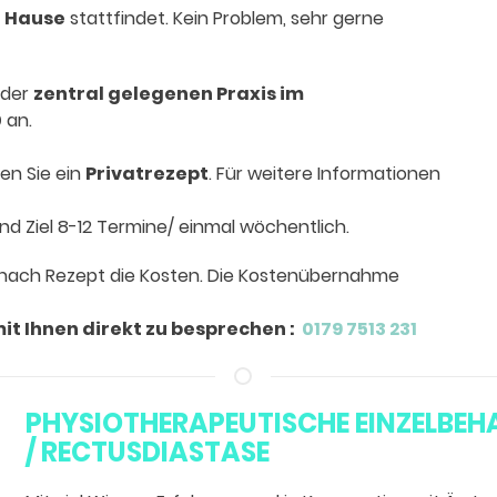
u Hause
stattfindet. Kein Problem, sehr gerne
 der
zentral gelegenen Praxis im
0
an.
en Sie ein
Privatrezept
. Für weitere Informationen
nd Ziel 8-12 Termine/ einmal wöchentlich.
nach Rezept die Kosten.
Die Kostenübernahme
mit Ihnen direkt zu besprechen :
0179 7513 231
PHYSIOTHERAPEUTISCHE EINZELBEH
/ RECTUSDIASTASE